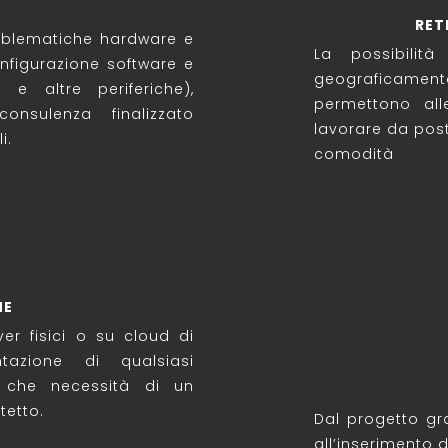
.
RET
roblematiche hardware e
La possibilità
onfigurazione software e
geograficamente
i e altre periferiche),
permettono all
nsulenza finalizzato
lavorare da pos
i.
comodità
NE
er fisici o su cloud di
tazione di qualsiasi
e che necessità di un
tetto.
Dal progetto gra
all’inserimento d