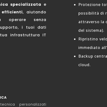
nica specializzata
e
Protezione to
 efficienti
, aiutando
possibilità di 
 a operare senza
attraverso la 
upporto, i tuoi dati
del sistema).
ua infrastruttura IT
Ripristino vel
immediato all’
Backup central
cloud.
ICA
tecnica personalizzati