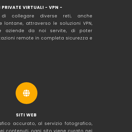
I PRIVATE VIRTUALI - VPN -
 di collegare diverse reti, anche
 lontane, attraverso le soluzioni VPN,
e aziende da noi servite, di poter
tazioni remote in completa sicurezza e

SITI WEB
fico accurato, al servizio fotografico,
ei contenuti, ogni sito viene curato nei