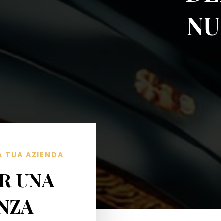
NU
A TUA AZIENDA
ER UNA
NZA