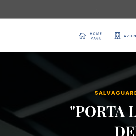
home


azie
page
SALVAGUARD
"PORTA 
DE