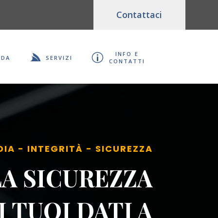
Contattaci
info e

p
nda
servizi
contatti
IA - INTEGRITÀ - SICUREZZA
LA SICUREZZA
I TUOI DATI A